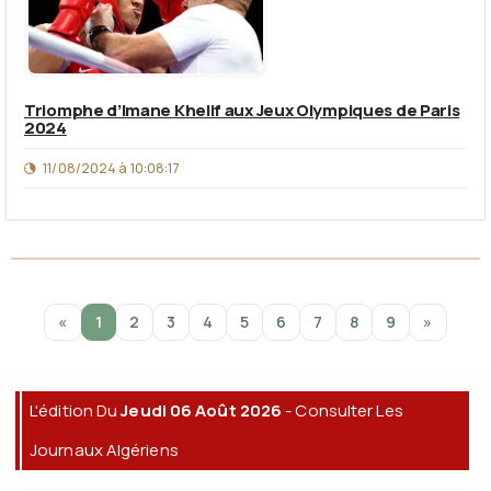
Triomphe d’Imane Khelif aux Jeux Olympiques de Paris
2024
11/08/2024 à 10:08:17
«
1
2
3
4
5
6
7
8
9
»
L'édition Du
Jeudi 06 Août 2026
- Consulter Les
Journaux Algériens