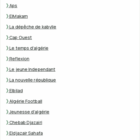
Aps
ElMakam
La dépêche de kabylie
Cap Ouest
Le temps d'algérie
Reflexion
Le jeune Independant
La nouvelle république
Elbilad
Algérie Football
Jeunesse d'algérie
Chebab Djazairi
Eldjazair Sahafa