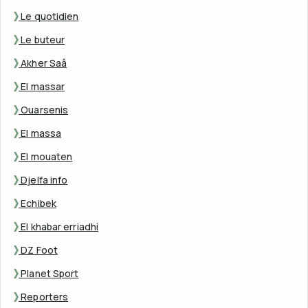
Le quotidien
Le buteur
Akher Saâ
El massar
Ouarsenis
El massa
El mouaten
Djelfa info
Echibek
El khabar erriadhi
DZ Foot
Planet Sport
Reporters