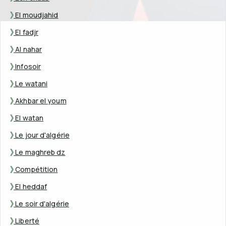
El moudjahid
El fadjr
Al nahar
Infosoir
Le watani
Akhbar el youm
El watan
Le jour d'algérie
Le maghreb dz
Compétition
El heddaf
Le soir d'algérie
Liberté