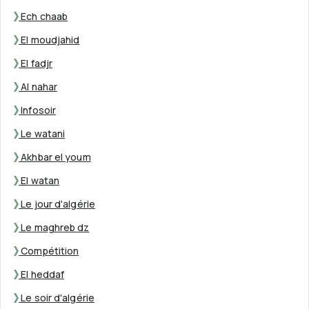
Ech chaab
El moudjahid
El fadjr
Al nahar
Infosoir
Le watani
Akhbar el youm
El watan
Le jour d'algérie
Le maghreb dz
Compétition
El heddaf
Le soir d'algérie