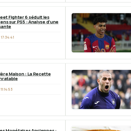
t Fighter 6 séduit les
iens sur PS5 : Analyse d’une
sante
17:34:41
ère Maison : La Recette
Inratable
1:14:53
ces Monétaires Anciennes :