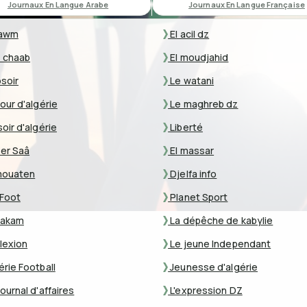
Journaux En Langue Arabe
Journaux En Langue Française
awm
El acil dz
 chaab
El moudjahid
osoir
Le watani
our d'algérie
Le maghreb dz
oir d'algérie
Liberté
er Saâ
El massar
mouaten
Djelfa info
Foot
Planet Sport
akam
La dépêche de kabylie
lexion
Le jeune Independant
érie Football
Jeunesse d'algérie
ournal d'affaires
L'expression DZ