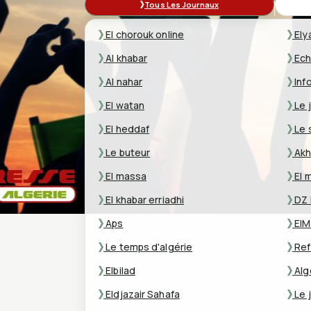
Tous Les Journaux
El chorouk online
Ely
Al khabar
Ech
Al nahar
Inf
El watan
Le j
El heddaf
Le s
Le buteur
Akh
El massa
El 
El khabar erriadhi
DZ 
Aps
ElM
Le temps d'algérie
Ref
Elbilad
Alg
Eldjazair Sahafa
Le j