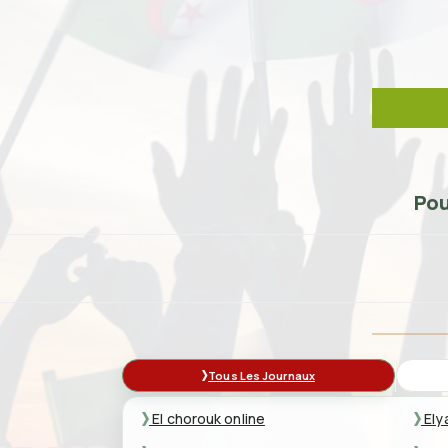
Pou
Tous Les Journaux
El chorouk online
Ely