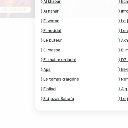
Al khabar
Ech
Al nahar
Inf
El watan
Le j
El heddaf
Le s
Le buteur
Akh
El massa
El 
El khabar erriadhi
DZ 
Aps
ElM
Le temps d'algérie
Ref
Elbilad
Alg
Eldjazair Sahafa
Le j