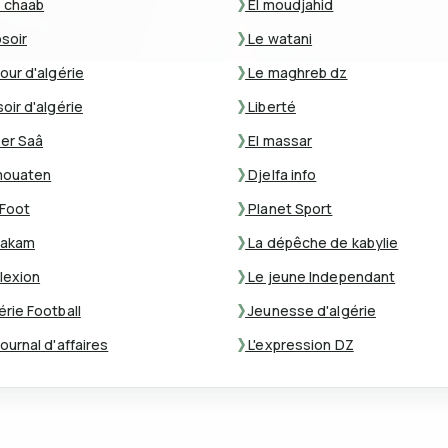
 chaab
El moudjahid
osoir
Le watani
our d'algérie
Le maghreb dz
oir d'algérie
Liberté
er Saâ
El massar
mouaten
Djelfa info
Foot
Planet Sport
akam
La dépêche de kabylie
lexion
Le jeune Independant
érie Football
Jeunesse d'algérie
ournal d'affaires
L'expression DZ