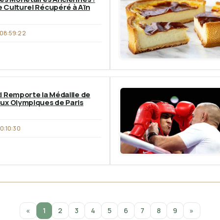
 Culturel Récupéré à Aïn
08:59:22
i Remporte la Médaille de
ux Olympiques de Paris
0:10:30
«
1
2
3
4
5
6
7
8
9
»